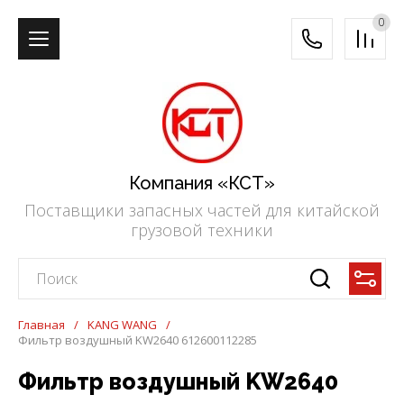
0
Компания «КСТ»
Поставщики запасных частей для китайской
грузовой техники
Главная
/
KANG WANG
/
Фильтр воздушный KW2640 612600112285
Фильтр воздушный KW2640