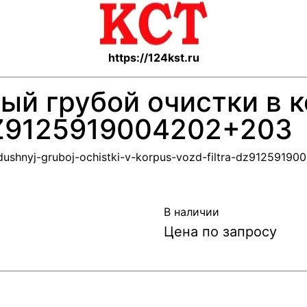
https://124kst.ru
ый грубой очистки в 
DZ9125919004202+203
ozdushnyj-gruboj-ochistki-v-korpus-vozd-filtra-dz9125919
В наличии
Цена по запросу