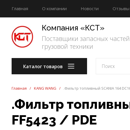
Главная
О компании
Новости
Отзывы
Политика конфиденциальности
Компания «КСТ»
Поставщики запасных частей
грузовой техники
Каталог товаров
Главная
/
KANG WANG
/
.Фильтр топливный SCANIA 164 DC16.0
.Фильтр топливны
FF5423 / PDE