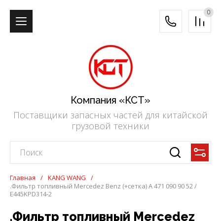
0
Компания «КСТ»
Поставщики запасных частей для китайской
грузовой техники
Главная
/
KANG WANG
/
.Фильтр топливный Mercedez Benz (+сетка) A 471 090 90 52 /
E445KPD314-2
.Фильтр топливный Mercedez