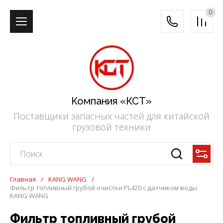
0
Компания «КСТ»
Поставщики запасных частей для китайской
грузовой техники
Главная
/
KANG WANG
/
Фильтр топливный грубой очистки PL420 с датчиком воды
KANG WANG
Фильтр топливный грубой